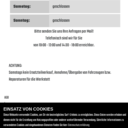
Samstag:
geschlossen
Sonntag:
geschlossen
Bitte senden Sie uns Ihre Anfragen per Mail!
Telefonisch sind wir für Sie
von 10:00 - 12:00 und 14:30 - 18:00 erreichbar.
ACHTUNG:
Samstags kein Ersatzteilverkauf, Annahme/Übergabe von Fahrzeugen bzw.
Reparaturen für die Werkstatt
AGB
Impressum
EINSATZ VON COOKIES
Datenschutz
Diese Webseite verwendet Cookies, um Dir ein bestmögliches Surf-Erlebnis zu ermöglichen. Diese Daten werden erhoben und
Disclaimer
dienen nicht für die Erstellung von Nutzungsprofilen oder anderer weiterführender Verwendung. Sämtliche Informationen zu
verwendeten Cookies und eingebundenen Diensten finden Sie hier:
Datenschutzerklärung